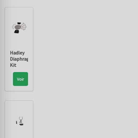
Hadley
Diaphragm
Kit
Voir